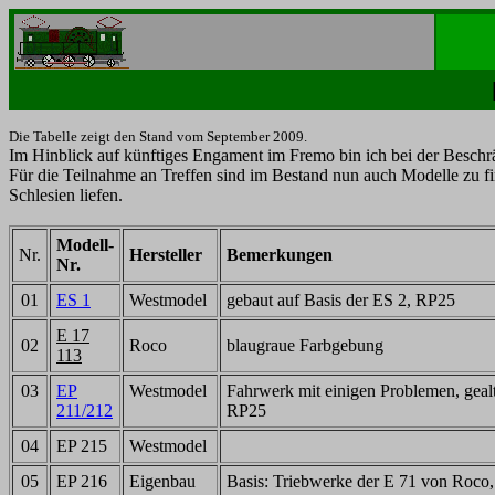
Die Tabelle zeigt den Stand vom September 2009.
Im Hinblick auf künftiges Engament im Fremo bin ich bei der Beschr
Für die Teilnahme an Treffen sind im Bestand nun auch Modelle zu fi
Schlesien liefen.
Modell-
Nr.
Hersteller
Bemerkungen
Nr.
01
ES 1
Westmodel
gebaut auf Basis der ES 2, RP25
E 17
02
Roco
blaugraue Farbgebung
113
03
EP
Westmodel
Fahrwerk mit einigen Problemen, geal
211/212
RP25
04
EP 215
Westmodel
05
EP 216
Eigenbau
Basis: Triebwerke der E 71 von Roco,