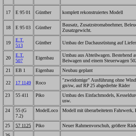
17
E 95 01
Günther
komplett rekonstruiertes Modell
Bausatz, Zusatzstromabnehmer, Beleu
18
E 95 03
Günther
Zusatzgewicht.
E.T.
19
Günther
Umbau der Dachausrüstung auf Liefer
513
E.T.
Umbau aus Abteilwagen. Bestehend au
20
Eigenbau
507
Beiwagen und einem Steuerwagen 50
21
EB 1
Eigenbau
Neubau geplant
"zweidomige" Ausführung ohne Windle
22
17 1149
Roco
gn/sw, auf RP 25 abgedrehte Räder
23
55 411
Piko
Umbau des Einfachmodels, Kesseldur
usw.
24
55 (G
ModelLoco
Modell mit überarbeitetem Fahrwerk,
7.2)
25
57 1125
Piko
Neuer Rahmenvorschuh, größere Räde
26