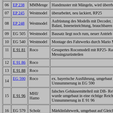
06
EP 238
MMMenge
Handmuster mit Mängeln, wird überrb
07
EP 245
Westmodel
überarbeitet, neu lackiert, RP25
Aufrüstung des Modells mit Decoder, 
08
EP 248
Westmodel
Balast, Inneneinrichtung, brauchbare
09
EG 505
Westmodel
Bausatz liegt noch rum, neuer Antrieb
10
EG 540
Westmodel
Montage des Fahrwerks durch Mario
11
E 91 81
Roco
Gesupertes Rocomodell mit RP25- Ra
Messingzurüstteilen
12
E 91 86
Roco
13
E 91 88
Roco
EG 590
Roco
ex. bayerische Ausführung, umgebaut
14
Umnummerung in EG 590
falsches Gehäusemittelteil mit DB- R
MHI/
15
E 91 96
wurde umgebaut in eine richtige Reic
Hamo
Umnummerung in E 91 96
16
EG 579
Scholz
Märklinfahrwerk, umgebaut auf Gleic