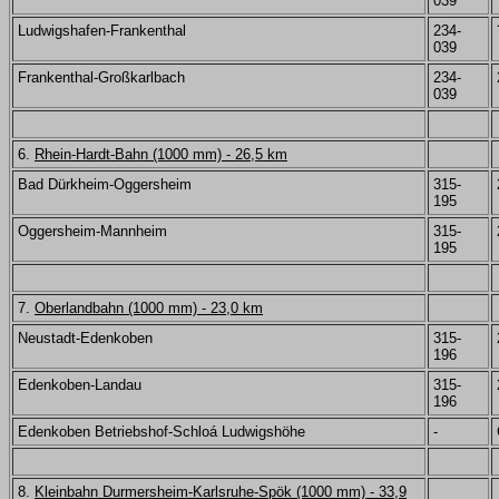
039
Ludwigshafen-Frankenthal
234-
039
Frankenthal-Großkarlbach
234-
039
6.
Rhein-Hardt-Bahn (1000 mm) - 26,5 km
Bad Dürkheim-Oggersheim
315-
195
Oggersheim-Mannheim
315-
195
7.
Oberlandbahn (1000 mm) - 23,0 km
Neustadt-Edenkoben
315-
196
Edenkoben-Landau
315-
196
Edenkoben Betriebshof-Schloá Ludwigshöhe
-
8.
Kleinbahn Durmersheim-Karlsruhe-Spök (1000 mm) - 33,9