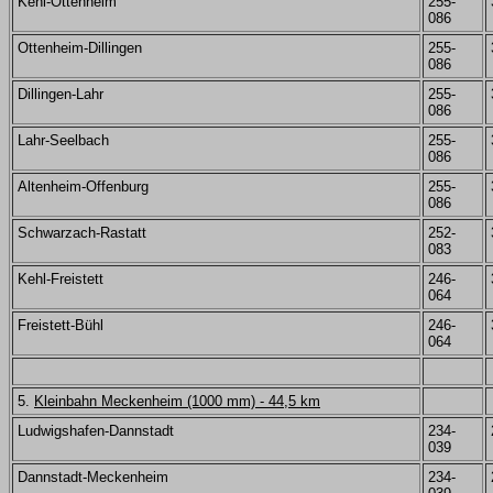
Kehl-Ottenheim
255-
086
Ottenheim-Dillingen
255-
086
Dillingen-Lahr
255-
086
Lahr-Seelbach
255-
086
Altenheim-Offenburg
255-
086
Schwarzach-Rastatt
252-
083
Kehl-Freistett
246-
064
Freistett-Bühl
246-
064
5.
Kleinbahn Meckenheim (1000 mm) - 44,5 km
Ludwigshafen-Dannstadt
234-
039
Dannstadt-Meckenheim
234-