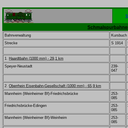
S
Schmalspurbahnen 
Bahnverwaltung
Kursbuch
Strecke
S 1914
1.
Haardtbahn (1000 mm) - 29,1 km
Speyer-Neustadt
239-
047
2.
Oberrhein Eisenbahn-Gesellschaft (1000 mm) - 65,9 km
Mannheim (Weinheimer Bf)-Friedrichsbrücke
253-
085
Friedrichsbrücke-Edingen
253-
085
Mannheim (Weinheimer Bf)-Weinheim
253-
085