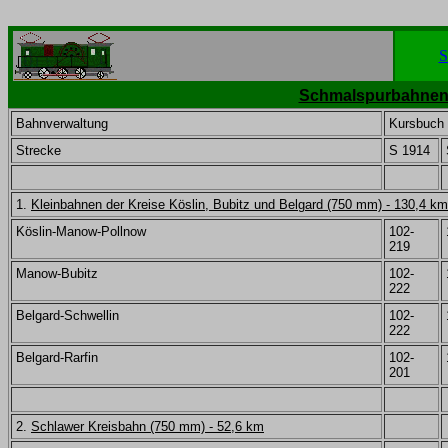
S
Schmalspurbahnen 
Bahnverwaltung
Kursbuch
Strecke
S 1914
1.
Kleinbahnen der Kreise Köslin, Bubitz und Belgard (750 mm) - 130,4 km
Köslin-Manow-Pollnow
102-
219
Manow-Bubitz
102-
222
Belgard-Schwellin
102-
222
Belgard-Rarfin
102-
201
2.
Schlawer Kreisbahn (750 mm) - 52,6 km