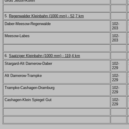
Groß Jestin-Körlin
5.
Regenwalder Kleinbahn (1000 mm) - 52,7 km
Daber-Meesow-Regenwalde
102-
203
Meesow-Labes
102-
203
6.
Saatziger Kleinbahn (1000 mm) - 119,4 km
Stargard-Alt Damerow-Daber
102-
229
Alt Damerow-Trampke
102-
229
Trampke-Cashagen-Dramburg
102-
229
Cashagen-Klein Spiegel Gut
102-
229